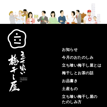
お知らせ
今月の
おたのしみ
立ち喰い
梅干し屋
とは
梅干しと
お茶の話
お品書き
土産もの
立ち喰い
梅干し屋の
たのしみ方