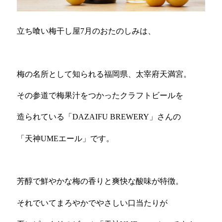
立ち喰い梅干し屋
7
月のおたのしみは、
梅の名所として知られる福岡県、太宰府天満宮。
その参道で梅果汁をつかったクラフトビールを
造られている「DAZAIFU BR
EWERY
」さんの
「天神UMEエール」です。
芳醇で鮮やかな梅の香りと爽快な酸味が特徴。
それでいてまろやかでやさしい口当たりが