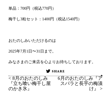
単品：
700
円（税込
770
円）
梅干し
3
粒セット：
1400
円（税込
1540
円）
おたのしみいただけるのは
2025
年
7
月
1
日〜
31
日まで。
みなさまのご来店を心よりお待ちしております。
SHARE
< 8月のおたのしみ
6月のおたのしみ『ア
『立ち喰い梅干し屋
スパラと長芋の梅漬
のかき氷』
け』 >