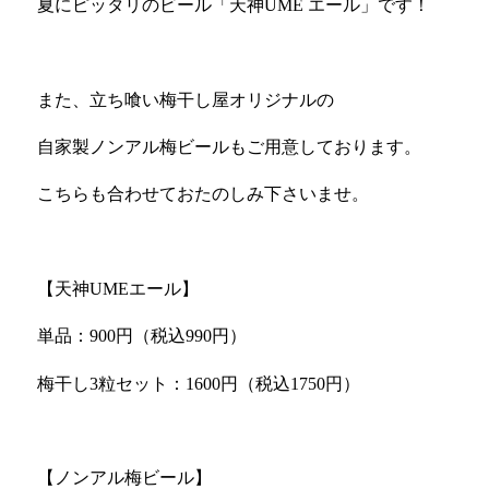
夏にピッタリのビール「天神
UME
エール」です！
また、立ち喰い梅干し屋オリジナルの
自家製ノンアル梅ビールもご用意しております。
こちらも合わせておたのしみ下さいませ。
【天神
UME
エール】
単品：
900
円（税込
990
円）
梅干し
3
粒セット：
1600
円（税込
1750
円）
【ノンアル梅ビール】