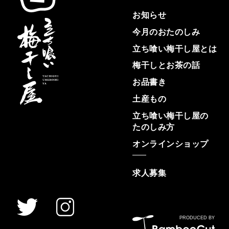
お知らせ
今月の
おたのしみ
立ち喰い
梅干し屋
とは
梅干しと
お茶の話
お品書き
土産もの
立ち喰い
梅干し屋の
たのしみ方
オンライン
ショップ
求人募集
PRODUCED BY