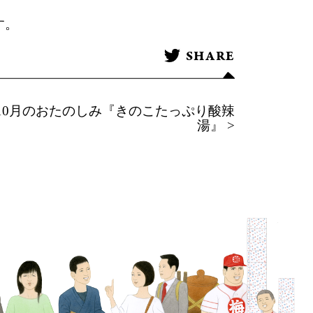
す。
SHARE
10月のおたのしみ『きのこたっぷり酸辣
湯』 >