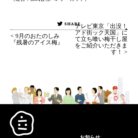
SHARE
テレビ東京「出没！
アド街ック天国」に
< 9月のおたのしみ
て立ち喰い梅干し屋
『残暑のアイス梅』
をご紹介いただきま
す！ >
お知らせ