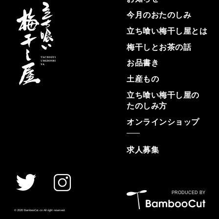
今月の
おたのしみ
立ち喰い
梅干し屋
とは
梅干しと
お茶の話
お品書き
土産もの
立ち喰い
梅干し屋の
たのしみ方
オンライン
ショップ
求人募集
PRODUCED BY
© 2020 BambooCut.co All right reserved.